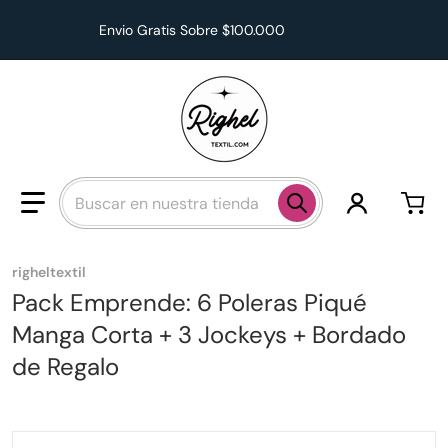
Envio Gratis Sobre $100.000
Buscar en nuestra tienda
righeltextil
Pack Emprende: 6 Poleras Piqué
Manga Corta + 3 Jockeys + Bordado
de Regalo
files/Packemprende_c4074e99-4706-42e7-858c-df9475
f