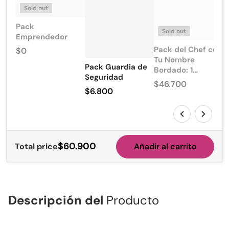
Sold out
Pack
Sold out
Emprendedor
Pack del Chef con
Precio regular
$0
Tu Nombre
Pack Guardia de
Bordado: 1
Seguridad
Chaqueta Chef
Precio regular
$46.700
Básica + 2
Precio regular
$6.800
Pantalones PDP +
Gorro Francés de
Regalo
$60.900
Total price
Añadir al carrito
Descripción del
Producto