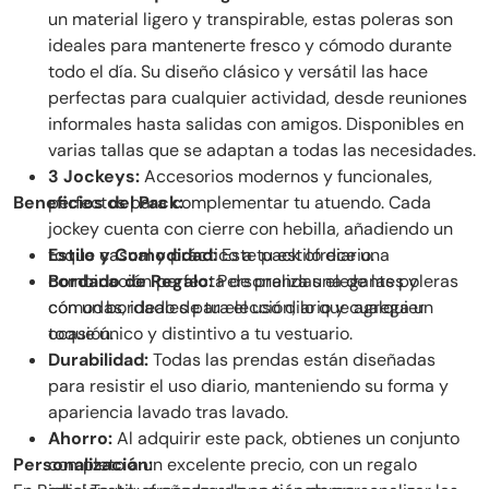
un material ligero y transpirable, estas poleras son
ideales para mantenerte fresco y cómodo durante
todo el día. Su diseño clásico y versátil las hace
perfectas para cualquier actividad, desde reuniones
informales hasta salidas con amigos. Disponibles en
varias tallas que se adaptan a todas las necesidades.
3 Jockeys:
Accesorios modernos y funcionales,
Beneficios del Pack:
perfectos para complementar tu atuendo. Cada
jockey cuenta con cierre con hebilla, añadiendo un
toque casual y práctico a tu estilo diario.
Estilo y Comodidad:
Este pack ofrece una
Bordado de Regalo:
combinación perfecta de prendas elegantes y
Personaliza una de las poleras
con un bordado de tu elección, lo que agrega un
cómodas, ideales para el uso diario y cualquier
toque único y distintivo a tu vestuario.
ocasión.
Durabilidad:
Todas las prendas están diseñadas
para resistir el uso diario, manteniendo su forma y
apariencia lavado tras lavado.
Ahorro:
Al adquirir este pack, obtienes un conjunto
Personalización:
completo a un excelente precio, con un regalo