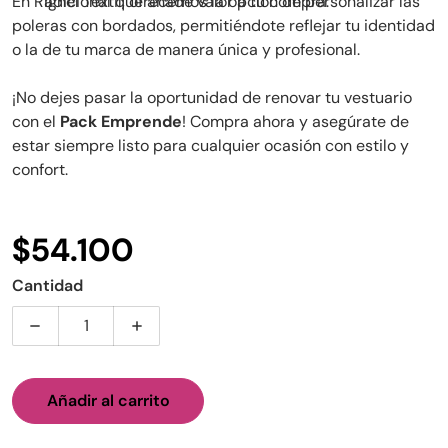
En Righel Textil, ofrecemos la opción de personalizar las
adicional que añade valor a tu compra.
poleras con bordados, permitiéndote reflejar tu identidad
o la de tu marca de manera única y profesional.
¡No dejes pasar la oportunidad de renovar tu vestuario
con el
Pack Emprende
! Compra ahora y asegúrate de
estar siempre listo para cualquier ocasión con estilo y
confort.
$54.100
Precio regular
Cantidad
Disminuir cantidad para Pack Emprende: 6 Poleras Pi
Aumentar cantidad para Pack Emprende: 
Añadir al carrito