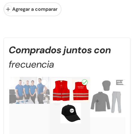
Agregar a comparar
Comprados juntos con
frecuencia
Elegir "Pack Emprendedor"
Elegir "Pack Guardia de
Elegi