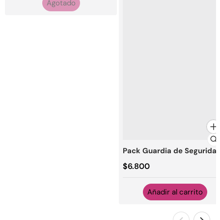
Agotado
Pack Guardia de Segurida
Precio regular
$6.800
Añadir al carrito